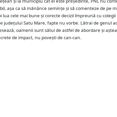
dețean și la municipiu cât el este președinte, PNL nu con
bil, așa ca să mănânce semințe și să comenteze de pe m
oi lua cele mai bune și corecte decizii împreună cu colegii
e județului Satu Mare, fapte nu vorbe. Lătrai de genul a
sează, oamenii sunt sătui de astfel de abordare și aște
crete de impact, nu povești de can-can.