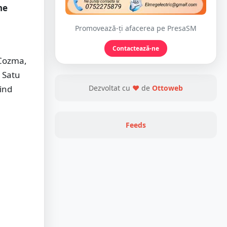
ne
Promovează-ți afacerea pe PresaSM
Contactează-ne
 Cozma,
n Satu
Dezvoltat cu
❤
de
Ottoweb
ind
Feeds