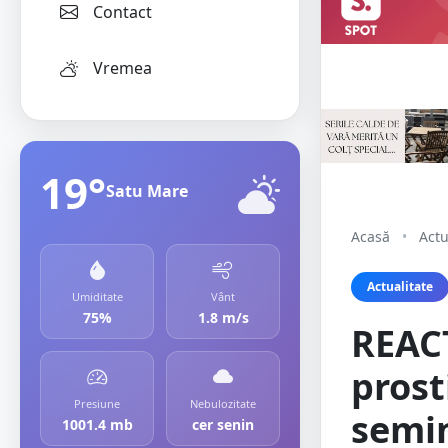
Contact
Vremea
19°
Satu Mare
Acasă
•
Actu
Actualitate
Umiditate
Vânt
75%
1.8 m/s
REACȚ
prost
Presiune
Nebulozitate
semin
1001.4 mb
cer senin