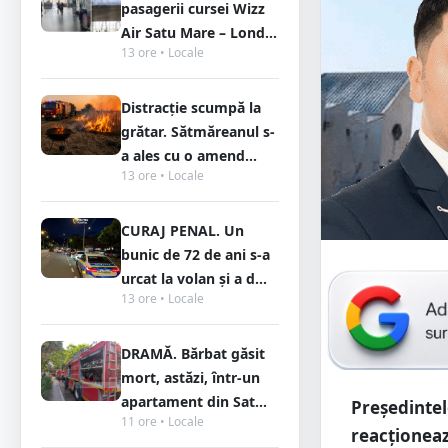
pasagerii cursei Wizz
Air Satu Mare – Lond...
13 ore • Locale
Distracție scumpă la
grătar. Sătmăreanul s-
a ales cu o amend...
13 ore • Locale
CURAJ PENAL. Un
bunic de 72 de ani s-a
urcat la volan și a d...
13 ore • Locale
DRAMĂ. Bărbat găsit
mort, astăzi, într-un
apartament din Sat...
Președintel
11 ore • Locale
reacționeaz