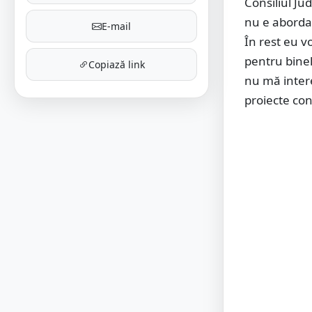
Consiliul Ju
nu e aborda
E-mail
În rest eu v
pentru binel
Copiază link
nu mă intere
proiecte con