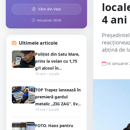
local
Vânt din Vest
4 ani
Actualizat: 08:00
Președintel
reacționeaz
Ultimele articole
abțină de l
Polițist din Satu Mare,
prins la volan cu 1,75
16 ianuarie
g/l alcool în...
19 ore • Locale
TOP Trapez lansează în
premieră gardul
metalic „ZIG ZAG”. Ev...
19 ore • Locale
FOTO. Haos pentru