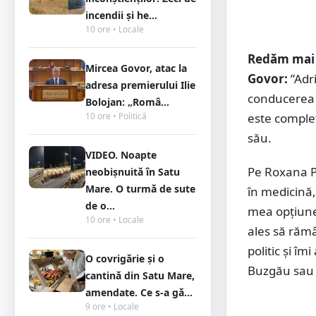
incendii și he...
10 ore • Locale
Redăm mai j
Mircea Govor, atac la
Govor:
”Adr
adresa premierului Ilie
conducerea ju
Bolojan: „Româ...
10 ore • Politică
este complet 
său.
VIDEO. Noapte
Pe Roxana Pe
neobișnuită în Satu
Mare. O turmă de sute
în medicină,
de o...
mea opțiune 
10 ore • Locale
ales să rămâ
politic și î
O covrigărie și o
Buzgău sau 
cantină din Satu Mare,
amendate. Ce s-a gă...
9 ore • Locale