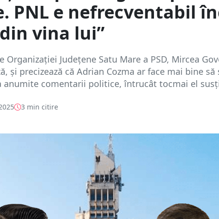
e. PNL e nefrecventabil î
 din vina lui”
e Organizației Județene Satu Mare a PSD, Mircea Gov
ă, și precizează că Adrian Cozma ar face mai bine să 
a anumite comentarii politice, întrucât tocmai el susți
 2025
3 min citire