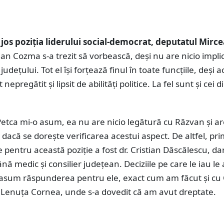
os poziția liderului social-democrat, deputatul Mirce
ian Cozma s-a trezit să vorbească, deși nu are nicio impli
dețului. Tot el își forțează finul în toate funcțiile, deși 
nepregătit și lipsit de abilități politice. La fel sunt și cei d
tca mi-o asum, ea nu are nicio legătură cu Răzvan și are
 dacă se dorește verificarea acestui aspect. De altfel, pr
pentru această poziție a fost dr. Cristian Dăscălescu, dar
nă medic și consilier județean. Deciziile pe care le iau l
mi asum răspunderea pentru ele, exact cum am făcut și cu 
Lenuța Cornea, unde s-a dovedit că am avut dreptate.