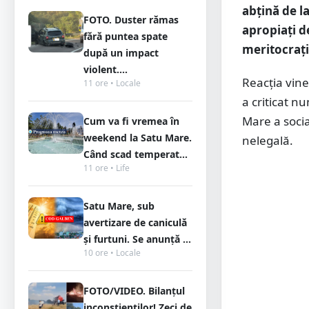
abțină de l
FOTO. Duster rămas
apropiați de
fără puntea spate
meritocrați
după un impact
violent....
Reacția vin
11 ore • Locale
a criticat n
Mare a soci
Cum va fi vremea în
weekend la Satu Mare.
nelegală.
Când scad temperat...
11 ore • Life
Satu Mare, sub
avertizare de caniculă
și furtuni. Se anunță ...
10 ore • Locale
FOTO/VIDEO. Bilanțul
inconștienților! Zeci de