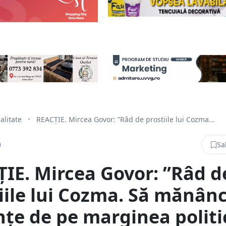
alitate
•
REACȚIE. Mircea Govor: ”Râd de prostiile lui Cozma...
Sa
IE. Mircea Govor: ”Râd d
iile lui Cozma. Să mănân
țe de pe marginea politic