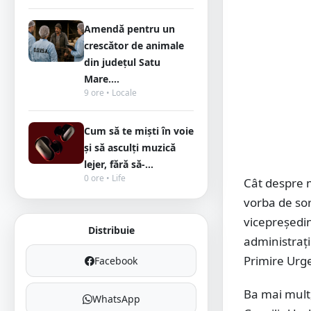
Amendă pentru un
crescător de animale
din județul Satu
Mare....
9 ore • Locale
Cum să te miști în voie
și să asculți muzică
lejer, fără să-...
0 ore • Life
Cât despre m
vorba de sor
vicepreședin
Distribuie
administrați
Primire Urg
Facebook
Ba mai mult
WhatsApp