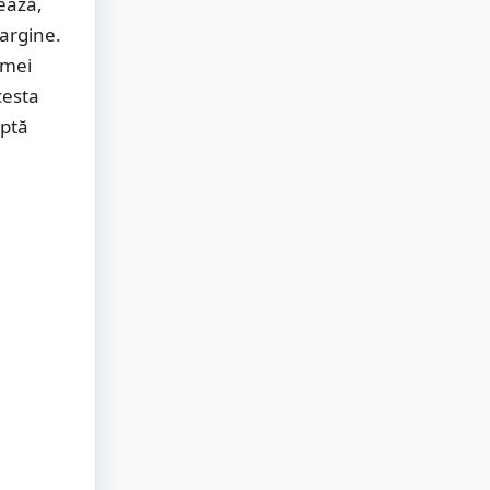
tează,
argine.
 mei
cesta
aptă