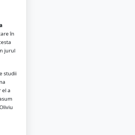
a
care în
acesta
in jurul
 studii
ima
 el a
e asum
Oliviu