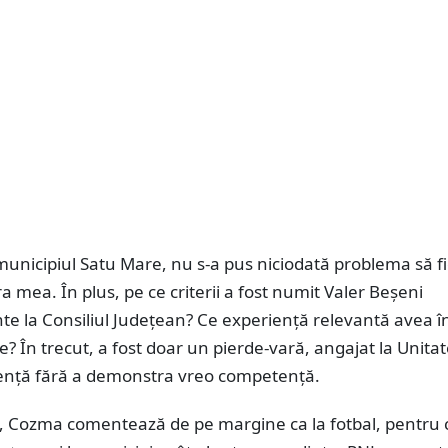
unicipiul Satu Mare, nu s-a pus niciodată problema să f
a mea. În plus, pe ce criterii a fost numit Valer Beșeni
te la Consiliul Județean? Ce experiență relevantă avea î
e? În trecut, a fost doar un pierde-vară, angajat la Unita
ență fără a demonstra vreo competență.
, Cozma comentează de pe margine ca la fotbal, pentru c