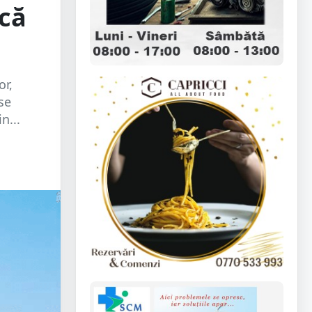
ncă
or,
se
n...