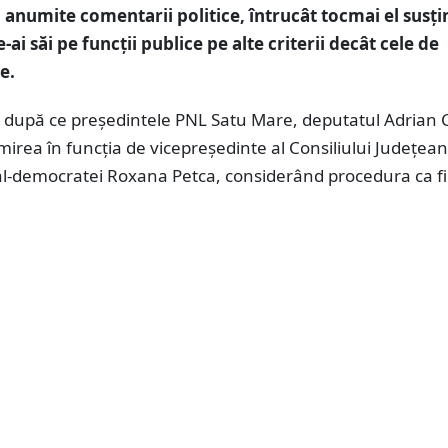
a anumite comentarii politice, întrucât tocmai el susți
-ai săi pe funcții publice pe alte criterii decât cele de
e.
e după ce președintele PNL Satu Mare, deputatul Adrian
umirea în funcția de vicepreședinte al Consiliului Județea
al-democratei Roxana Petca, considerând procedura ca fi