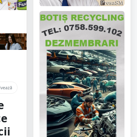
lvează
e
ce
ii