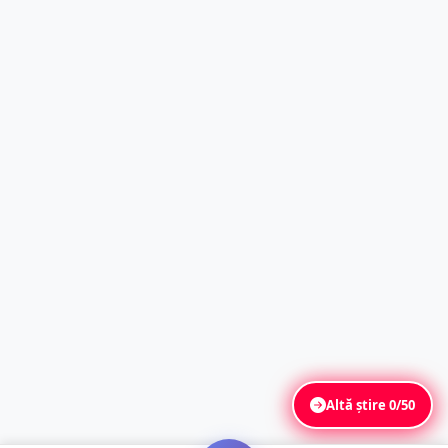
Altă știre
0/50