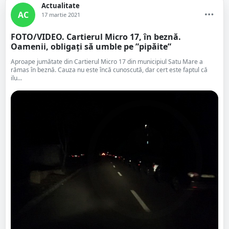
Actualitate
AC
17 martie 2021
FOTO/VIDEO. Cartierul Micro 17, în beznă.
Oamenii, obligați să umble pe ”pipăite”
Aproape jumătate din Cartierul Micro 17 din municipiul Satu Mare a
rămas în beznă. Cauza nu este încă cunoscută, dar cert este faptul că
ilu...