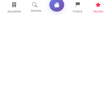
Anchete
Actualitate
Politică
Necitite
Ultimele articole
Unde te poți angaja după absolvirea Școlii
Postliceale „Henr...
12 ore • Locale
VIDEO. După „aventurile” cu bolizii pe plajă,
turiștii român...
10 ore • Locale
Vin furtunile la Satu Mare. Se anunță vijelii
și căderi de g...
10 ore • Locale