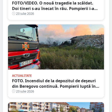
FOTO/VIDEO. O nouă tragedie la scăldat.
Doi tineri s-au înecat în râu. Pompierii i-au
găsit după două zile
23 iulie 2026
ACTUALITATE
FOTO. Incendiul de la depozitul de deșeuri
din Beregovo continuă. Pompierii luptă în
continuare cu focarele ascunse
23 iulie 2026