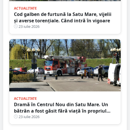
ACTUALITATE
Cod galben de furtună la Satu Mare, vijelii
și averse torențiale. Când intră în vigoare
23 iulie 2026
ACTUALITATE
Dramă în Centrul Nou din Satu Mare. Un
bătrân a fost găsit fără viață în propriul
apartament, după două zile în care nu a
23 iulie 2026
mai răspuns la telefon