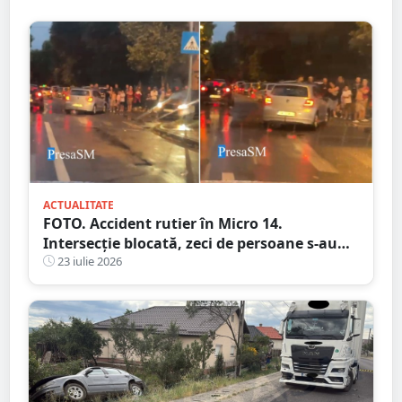
ACTUALITATE
FOTO. Accident rutier în Micro 14.
Intersecție blocată, zeci de persoane s-au
adunat în zonă
23 iulie 2026