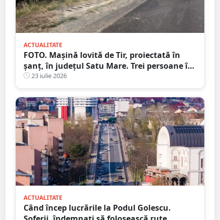
ACTUALITATE
FOTO. Mașină lovită de Tir, proiectată în
șanț, în județul Satu Mare. Trei persoane în
mașină, una la Urgență
23 iulie 2026
ACTUALITATE
Când încep lucrările la Podul Golescu.
Șoferii, îndemnați să folosească rute