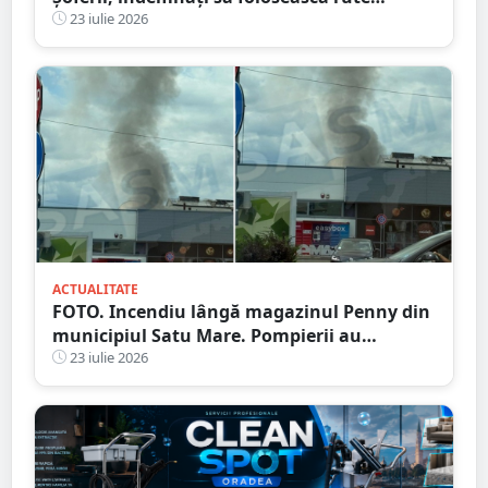
alternative
23 iulie 2026
ACTUALITATE
FOTO. Incendiu lângă magazinul Penny din
municipiul Satu Mare. Pompierii au
intervenit rapid
23 iulie 2026