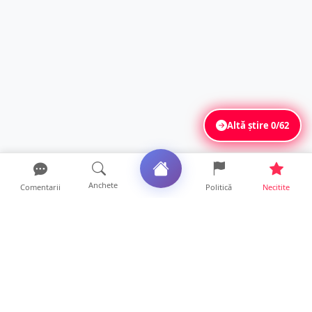
Altă știre
0/62
Anchete
Comentarii
Politică
Necitite
Ultimele articole
FOTO. Haos pentru pasagerii cursei Wizz Air
Satu Mare – Lond...
13 ore • Locale