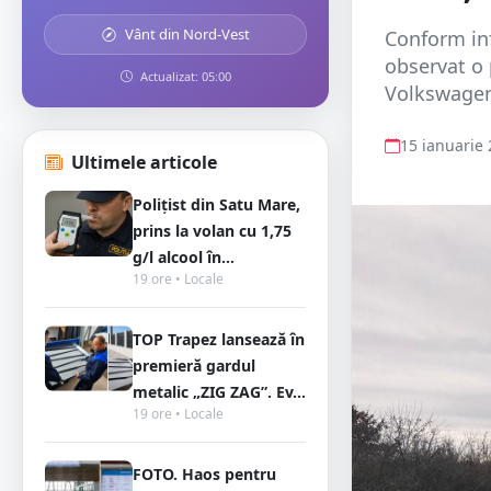
Vânt din Nord-Vest
Conform inf
observat o
Actualizat: 05:00
Volkswagen,
15 ianuarie
Ultimele articole
Polițist din Satu Mare,
prins la volan cu 1,75
g/l alcool în...
19 ore • Locale
TOP Trapez lansează în
premieră gardul
metalic „ZIG ZAG”. Ev...
19 ore • Locale
FOTO. Haos pentru