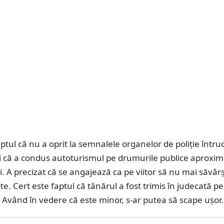
aptul că nu a oprit la semnalele organelor de poliție întruc
i că a condus autoturismul pe drumurile publice aproxim
. A precizat că se angajează ca pe viitor să nu mai săvâ
pte. Cert este faptul că tânărul a fost trimis în judecată p
. Având în vedere că este minor, s-ar putea să scape ușor.