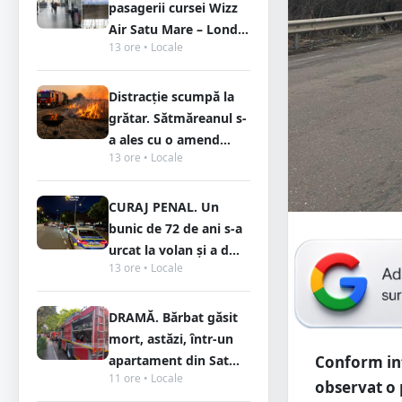
pasagerii cursei Wizz
Air Satu Mare – Lond...
13 ore • Locale
Distracție scumpă la
grătar. Sătmăreanul s-
a ales cu o amend...
13 ore • Locale
CURAJ PENAL. Un
bunic de 72 de ani s-a
urcat la volan și a d...
13 ore • Locale
DRAMĂ. Bărbat găsit
mort, astăzi, într-un
apartament din Sat...
Conform inf
11 ore • Locale
observat o