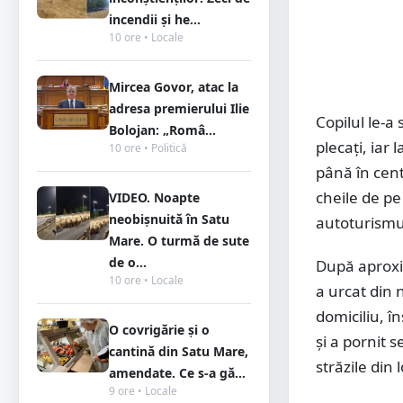
incendii și he...
10 ore • Locale
Mircea Govor, atac la
adresa premierului Ilie
Copilul le-a 
Bolojan: „Româ...
plecați, iar
10 ore • Politică
până în centr
cheile de pe
VIDEO. Noapte
neobișnuită în Satu
autoturismul
Mare. O turmă de sute
de o...
După aproxi
10 ore • Locale
a urcat din 
domiciliu, î
O covrigărie și o
și a pornit 
cantină din Satu Mare,
străzile din
amendate. Ce s-a gă...
9 ore • Locale