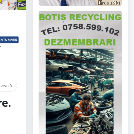
lvează
re.