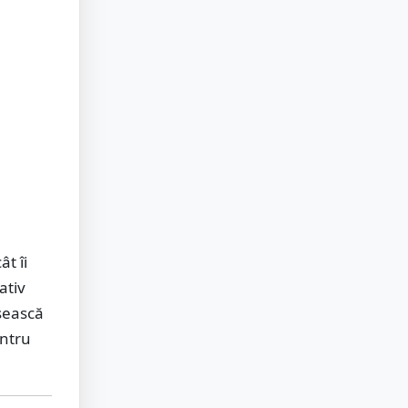
ât îi
ativ
rșească
entru