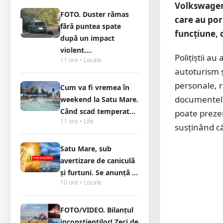
Volkswagen,
FOTO. Duster rămas
care au por
fără puntea spate
funcțiune, 
după un impact
violent....
Polițiștii au
11 ore • Locale
autoturism ș
personale, r
Cum va fi vremea în
documentele 
weekend la Satu Mare.
Când scad temperat...
poate preze
11 ore • Life
susţinând că
Satu Mare, sub
avertizare de caniculă
și furtuni. Se anunță ...
10 ore • Locale
FOTO/VIDEO. Bilanțul
inconștienților! Zeci de