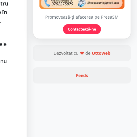
ntru
 în
Promovează-ți afacerea pe PresaSM
.
Contactează-ne
ele
Dezvoltat cu
❤
de
Ottoweb
 nu
Feeds