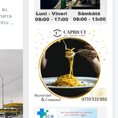
i au
marca
tru ...