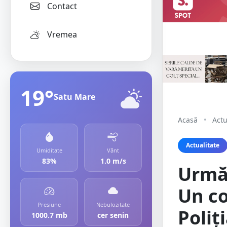
Contact
Vremea
19°
Satu Mare
Acasă
•
Actu
Actualitate
Umiditate
Vânt
83%
1.0 m/s
Urmăr
Un co
Presiune
Nebulozitate
Poliț
1000.7 mb
cer senin