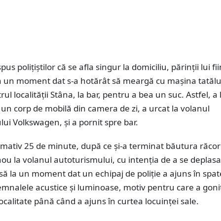
spus polițiștilor că se afla singur la domiciliu, părinții lui fi
 la un moment dat s-a hotărât să meargă cu mașina tatălu
ul localității Stâna, la bar, pentru a bea un suc. Astfel, a 
 un corp de mobilă din camera de zi, a urcat la volanul
ui Volkswagen, și a pornit spre bar.
mativ 25 de minute, după ce și-a terminat băutura răcor
nou la volanul autoturismului, cu intenția de a se deplasa
nsă la un moment dat un echipaj de poliție a ajuns în spat
semnalele acustice și luminoase, motiv pentru care a goni
 localitate până când a ajuns în curtea locuinței sale.