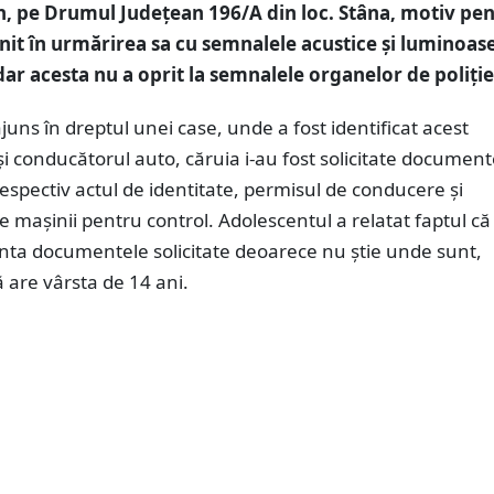
 pe Drumul Județean 196/A din loc. Stâna, motiv pe
nit în urmărirea sa cu semnalele acustice și luminoase
dar acesta nu a oprit la semnalele organelor de poliție
 ajuns în dreptul unei case, unde a fost identificat acest
i conducătorul auto, căruia i-au fost solicitate document
espectiv actul de identitate, permisul de conducere și
mașinii pentru control. Adolescentul a relatat faptul că
nta documentele solicitate deoarece nu știe unde sunt,
 are vârsta de 14 ani.