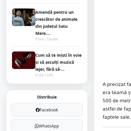
Amendă pentru un
crescător de animale
din județul Satu
Mare....
9 ore • Locale
Cum să te miști în voie
și să asculți muzică
lejer, fără să-...
0 ore • Life
A precizat f
era teamă ș
Distribuie
500 de metri
astfel de fa
Facebook
faptele sale
WhatsApp