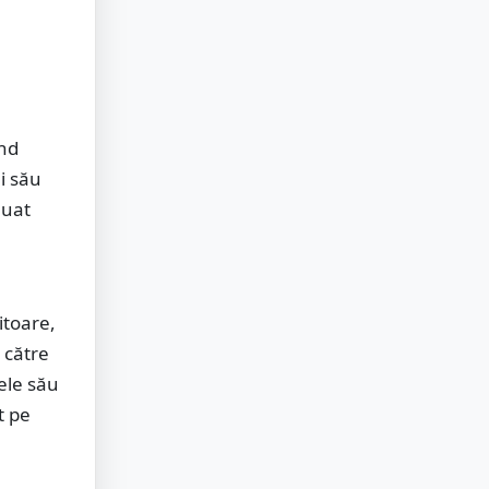
ind
i său
luat
itoare,
 către
ele său
t pe