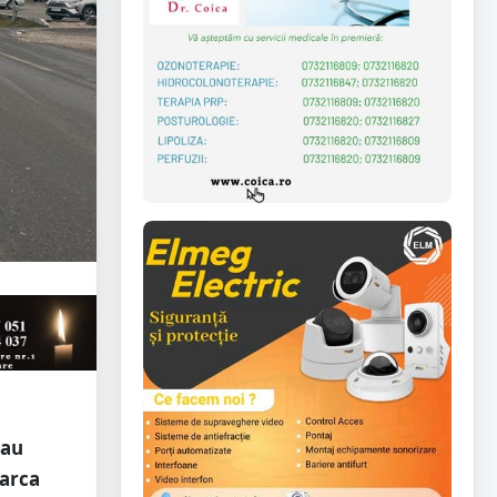
 au
arca