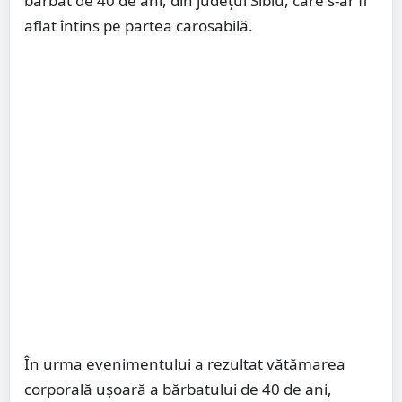
bărbat de 40 de ani, din județul Sibiu, care s-ar fi
aflat întins pe partea carosabilă.
În urma evenimentului a rezultat vătămarea
corporală ușoară a bărbatului de 40 de ani,