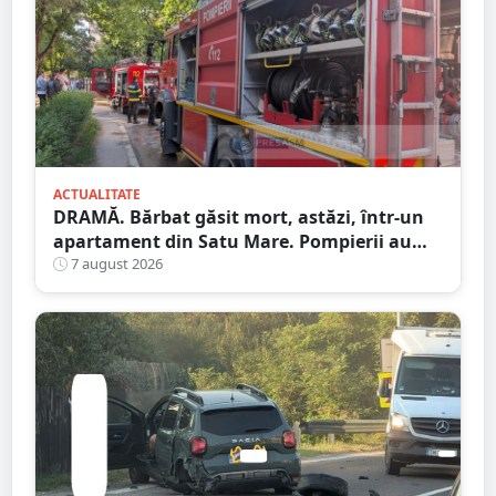
ACTUALITATE
DRAMĂ. Bărbat găsit mort, astăzi, într-un
apartament din Satu Mare. Pompierii au
spart ușa
7 august 2026