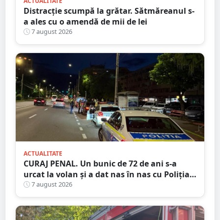
ACTUALITATE
Distracție scumpă la grătar. Sătmăreanul s-
a ales cu o amendă de mii de lei
7 august 2026
ACTUALITATE
CURAJ PENAL. Un bunic de 72 de ani s-a
urcat la volan și a dat nas în nas cu Poliția
Satu Mare
7 august 2026