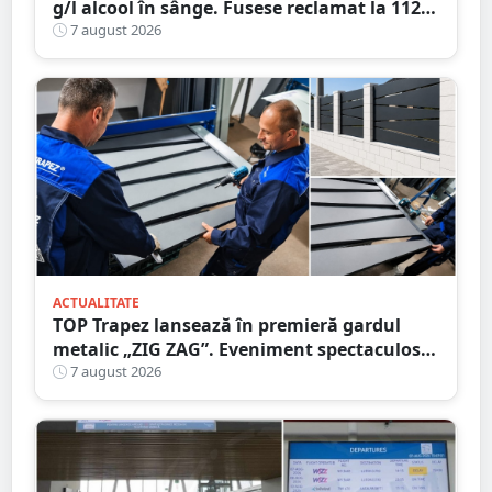
g/l alcool în sânge. Fusese reclamat la 112
că circula pe contrasens
7 august 2026
ACTUALITATE
TOP Trapez lansează în premieră gardul
metalic „ZIG ZAG”. Eveniment spectaculos
în Grădina Romei
7 august 2026