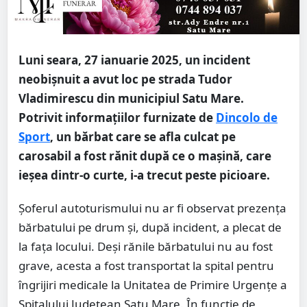
Luni seara, 27 ianuarie 2025, un incident
neobișnuit a avut loc pe strada Tudor
Vladimirescu din municipiul Satu Mare.
Potrivit informațiilor furnizate de
Dincolo de
Sport
, un bărbat care se afla culcat pe
carosabil a fost rănit după ce o mașină, care
ieșea dintr-o curte, i-a trecut peste picioare.
Șoferul autoturismului nu ar fi observat prezența
bărbatului pe drum și, după incident, a plecat de
la fața locului. Deși rănile bărbatului nu au fost
grave, acesta a fost transportat la spital pentru
îngrijiri medicale la Unitatea de Primire Urgențe a
Spitalului Județean Satu Mare. În funcție de