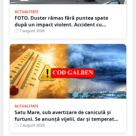
ACTUALITATE
FOTO. Duster rămas fără puntea spate
după un impact violent. Accident cu
implicarea unei mașini din Satu Mare
7 august 2026
ACTUALITATE
Satu Mare, sub avertizare de caniculă și
furtuni. Se anunță vijelii, dar și temperaturi
ridicate. Avertizarea ANM
7 august 2026