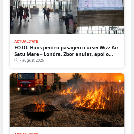
ACTUALITATE
FOTO. Haos pentru pasagerii cursei Wizz Air
Satu Mare – Londra. Zbor anulat, apoi o
nouă întârziere. Fără explicații clare
7 august 2026