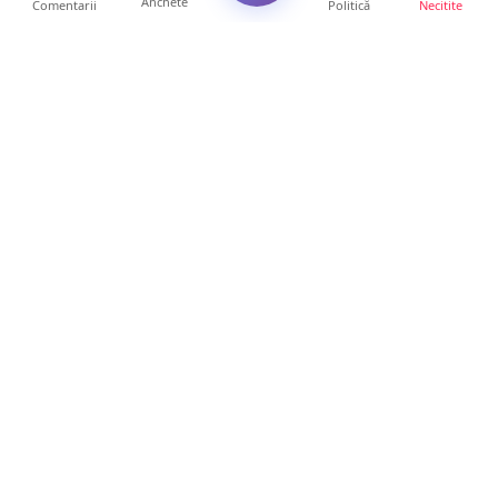
Anchete
Comentarii
Politică
Necitite
Ultimele articole
ANCHETĂ. Acuzații explozive la DGASPC
Satu Mare! Salarii uri...
18 ore • Anchete
FOTO/VIDEO. Accident cumplit! Impact
frontal între un TIR și...
16 ore • Locale
FOTO. Nebunie de arome în centrul
Sătmarului! Nazar Kebab Ho...
15 ore • Locale
La ce ore va putea fi observată eclipsa de
soare la Satu Mar...