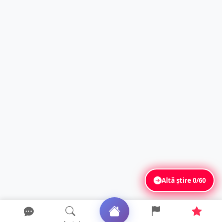
Altă știre
0/60