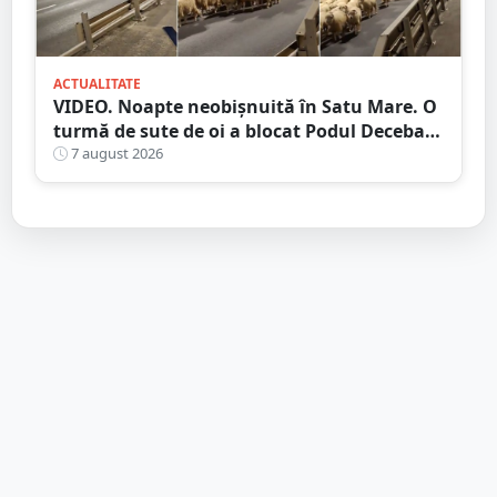
ACTUALITATE
VIDEO. Noapte neobișnuită în Satu Mare. O
turmă de sute de oi a blocat Podul Decebal.
Gest de apreciat al ciobanului
7 august 2026