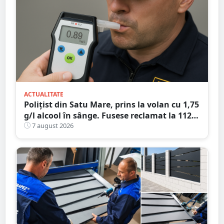
ACTUALITATE
Polițist din Satu Mare, prins la volan cu 1,75
g/l alcool în sânge. Fusese reclamat la 112
că circula pe contrasens
7 august 2026