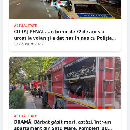
ACTUALITATE
CURAJ PENAL. Un bunic de 72 de ani s-a
urcat la volan și a dat nas în nas cu Poliția
Satu Mare
7 august 2026
ACTUALITATE
DRAMĂ. Bărbat găsit mort, astăzi, într-un
apartament din Satu Mare. Pompierii au