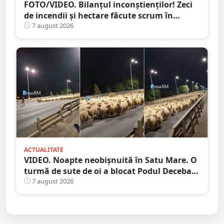
FOTO/VIDEO. Bilanțul inconștienților! Zeci
de incendii și hectare făcute scrum în
județul Satu Mare
7 august 2026
ACTUALITATE
VIDEO. Noapte neobișnuită în Satu Mare. O
turmă de sute de oi a blocat Podul Decebal.
Gest de apreciat al ciobanului
7 august 2026