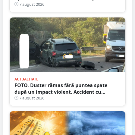
spart ușa
7 august 2026
ACTUALITATE
FOTO. Duster rămas fără puntea spate
după un impact violent. Accident cu
implicarea unei mașini din Satu Mare
7 august 2026