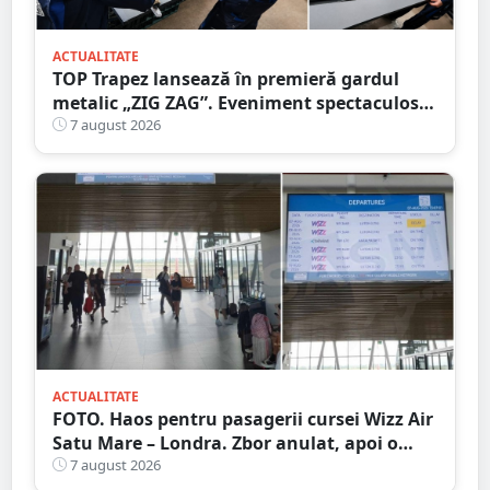
ACTUALITATE
TOP Trapez lansează în premieră gardul
metalic „ZIG ZAG”. Eveniment spectaculos
în Grădina Romei
7 august 2026
ACTUALITATE
FOTO. Haos pentru pasagerii cursei Wizz Air
Satu Mare – Londra. Zbor anulat, apoi o
nouă întârziere. Fără explicații clare
7 august 2026