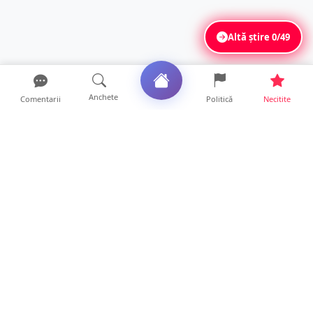
Altă știre
0/49
Anchete
Comentarii
Politică
Necitite
Ultimele articole
SCANDAL într-un club din Satu Mare! Un
tânăr a fost făcut KO...
19 ore • Locale
FOTO. Accident în sensul giratoriu din Micro
17. Motociclist...
18 ore • Locale