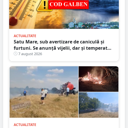
ACTUALITATE
Satu Mare, sub avertizare de caniculă și
furtuni. Se anunță vijelii, dar și temperaturi
ridicate. Avertizarea ANM
7 august 2026
ACTUALITATE