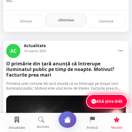
Ma...
Distribuie
Citește
Salvează
Actualitate
AC
16 martie 2022
O primărie din țară anunță că întrerupe
iluminatul public pe timp de noapte. Motivul?
Facturile prea mari
Primăria unei comune din țară anunță că va întrerupe pe timpul serii
iluminatul public. Motivul este unul lesne de înțeles. Facturile prea m...
Altă știre
0/45
Anchete
Actualitate
Politică
Necitite