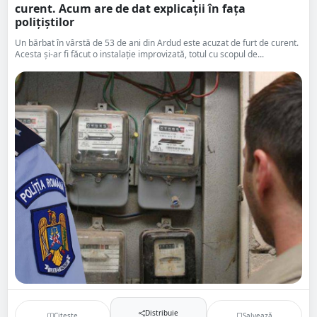
curent. Acum are de dat explicații în fața
polițiștilor
Un bărbat în vârstă de 53 de ani din Ardud este acuzat de furt de curent.
Acesta și-ar fi făcut o instalație improvizată, totul cu scopul de...
Distribuie
Citește
Salvează