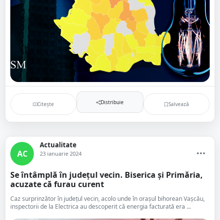
Distribuie
Citește
Salvează
Actualitate
AC
23 ianuarie 2024
Se întâmplă în județul vecin. Biserica și Primăria,
acuzate că furau curent
Caz surprinzător în județul vecin, acolo unde în orașul bihorean Vaşcău,
inspectorii de la Electrica au descoperit că energia facturată era ...