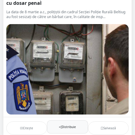
cu dosar penal
La data de 8 martie a.c., polițiștii din cadrul Secției Poliție Rurală Beltiug
au fost sesizați de către un bărbat care, în calitate de insp...
Distribuie
Citește
Salvează