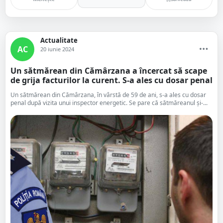
Actualitate
AC
20 iunie 2024
Un sătmărean din Cămârzana a încercat să scape
de grija facturilor la curent. S-a ales cu dosar penal
Un sătmărean din Cămârzana, în vârstă de 59 de ani, s-a ales cu dosar
penal după vizita unui inspector energetic. Se pare că sătmăreanul și-...