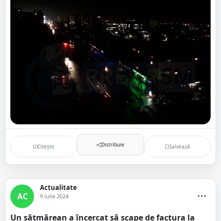
Distribuie
Citește
Salvează
Actualitate
AC
9 iulie 2024
Un sătmărean a încercat să scape de factura la