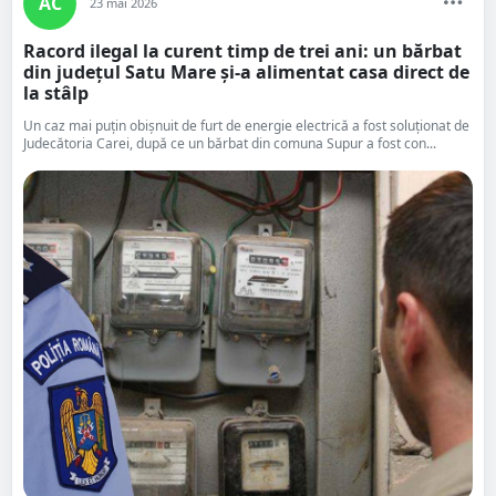
AC
23 mai 2026
Racord ilegal la curent timp de trei ani: un bărbat
din județul Satu Mare și-a alimentat casa direct de
la stâlp
Un caz mai puțin obișnuit de furt de energie electrică a fost soluționat de
Judecătoria Carei, după ce un bărbat din comuna Supur a fost con...