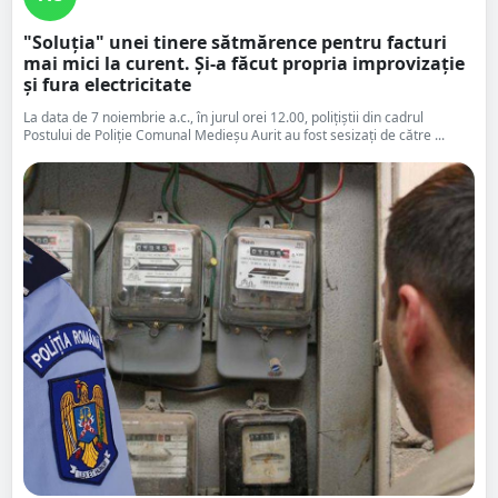
"Soluția" unei tinere sătmărence pentru facturi
mai mici la curent. Și-a făcut propria improvizație
și fura electricitate
La data de 7 noiembrie a.c., în jurul orei 12.00, polițiștii din cadrul
Postului de Poliție Comunal Medieșu Aurit au fost sesizați de către ...