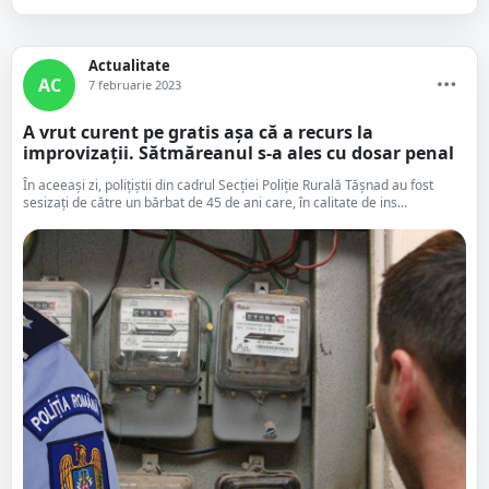
Actualitate
AC
7 februarie 2023
A vrut curent pe gratis așa că a recurs la
improvizații. Sătmăreanul s-a ales cu dosar penal
În aceeași zi, polițiștii din cadrul Secției Poliție Rurală Tășnad au fost
sesizați de către un bărbat de 45 de ani care, în calitate de ins...