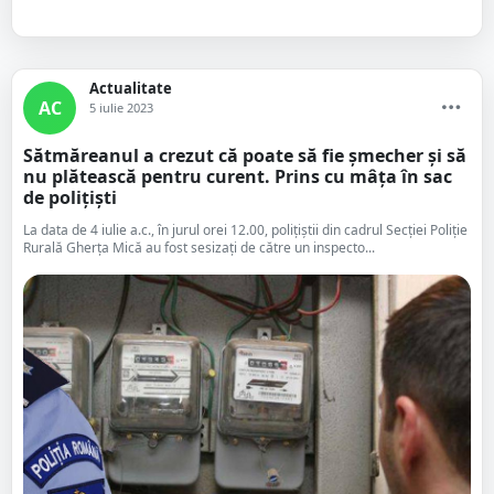
Actualitate
AC
5 iulie 2023
Sătmăreanul a crezut că poate să fie șmecher și să
nu plătească pentru curent. Prins cu mâța în sac
de polițiști
La data de 4 iulie a.c., în jurul orei 12.00, polițiștii din cadrul Secției Poliție
Rurală Gherța Mică au fost sesizați de către un inspecto...