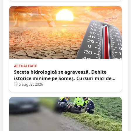
ACTUALITATE
Seceta hidrologică se agravează. Debite
istorice minime pe Someș. Cursuri mici de
ape au secat
5 august 2026