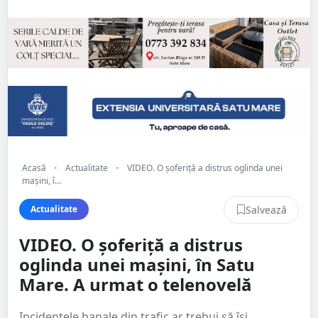
Acasă
•
Actualitate
•
VIDEO. O șoferiță a distrus oglinda unei
mașini, î...
Salvează
Actualitate
VIDEO. O șoferiță a distrus
oglinda unei mașini, în Satu
Mare. A urmat o telenovelă
Incidentele banale din trafic ar trebui să își