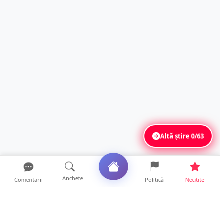
Altă știre
0/63
Anchete
Comentarii
Politică
Necitite
Ultimele articole