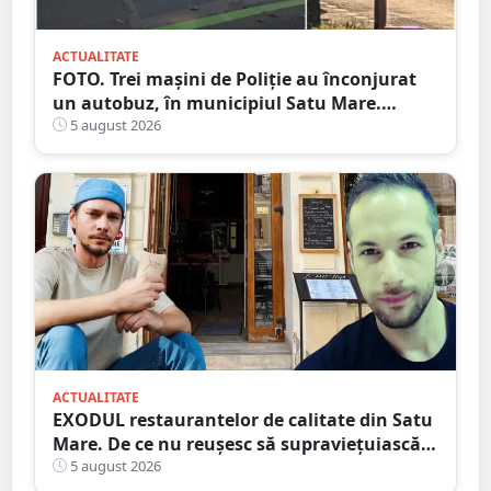
ACTUALITATE
FOTO. Trei mașini de Poliție au înconjurat
un autobuz, în municipiul Satu Mare.
Ambulanța, la fața locului
5 august 2026
ACTUALITATE
EXODUL restaurantelor de calitate din Satu
Mare. De ce nu reușesc să supraviețuiască
localurile cu adevărat speciale?
5 august 2026