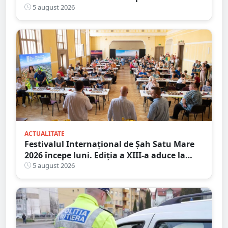
Micro 17, și-a deschis porțile în Shopping
5 august 2026
City Satu Mare
ACTUALITATE
Festivalul Internațional de Șah Satu Mare
2026 începe luni. Ediția a XIII-a aduce la
start peste 120 de participanți și șahiști din
5 august 2026
șase țări.