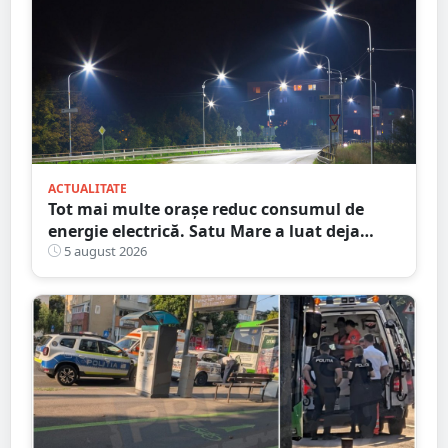
ACTUALITATE
Tot mai multe orașe reduc consumul de
energie electrică. Satu Mare a luat deja
măsuri. Cu ce soluții au venit ceilalți
5 august 2026
primari