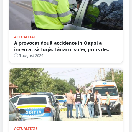
ACTUALITATE
A provocat două accidente în Oaș și a
încercat să fugă. Tânărul șofer, prins de
polițiștii sătmăreni. Încălcări grave ale
5 august 2026
Codului Rutier
ACTUALITATE