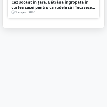
Caz șocant în țară. Bătrână îngropată în
curtea casei pentru ca rudele să-i încaseze
pensia
5 august 2026