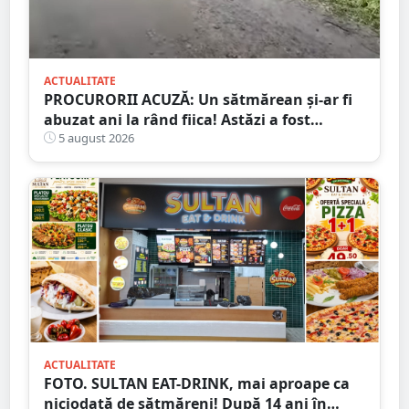
ACTUALITATE
PROCURORII ACUZĂ: Un sătmărean și-ar fi
abuzat ani la rând fiica! Astăzi a fost
arestat!
5 august 2026
ACTUALITATE
FOTO. SULTAN EAT-DRINK, mai aproape ca
niciodată de sătmăreni! După 14 ani în